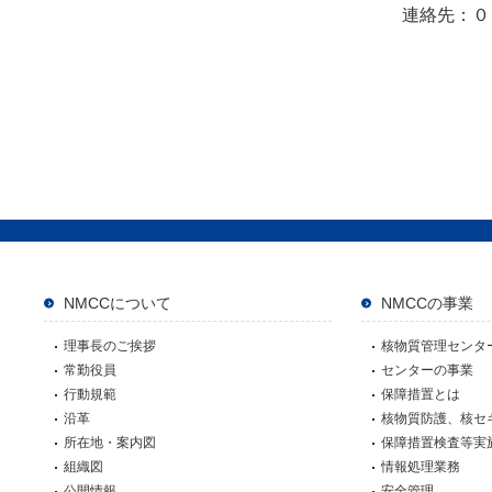
連絡先：０２
NMCCについて
NMCCの事業
理事長のご挨拶
核物質管理センタ
常勤役員
センターの事業
行動規範
保障措置とは
沿革
核物質防護、核セ
所在地・案内図
保障措置検査等実
組織図
情報処理業務
公開情報
安全管理