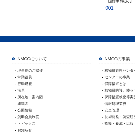
【議事概要】
001
NMCCについて
NMCCの事業
理事長のご挨拶
核物質管理センタ
常勤役員
センターの事業
行動規範
保障措置とは
沿革
核物質防護、核セ
所在地・案内図
保障措置検査等実
組織図
情報処理業務
公開情報
安全管理
賛助会員制度
技術開発・調査研
トピックス
指導・養成・広報
お知らせ