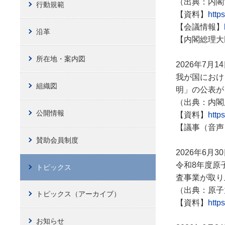
（出典：内閣
行動規範
【資料】
http
【会議情報】
沿革
【内閣総理大
所在地・案内図
2026年7月1
我が国におけ
組織図
明」の公表が
（出典：内閣
公開情報
【資料】
http
【議事（音声
賛助会員制度
2026年6月3
令和8年度原
トピックス
査事業が取り
（出典：原子
トピックス（アーカイブ）
【資料】
http
お知らせ