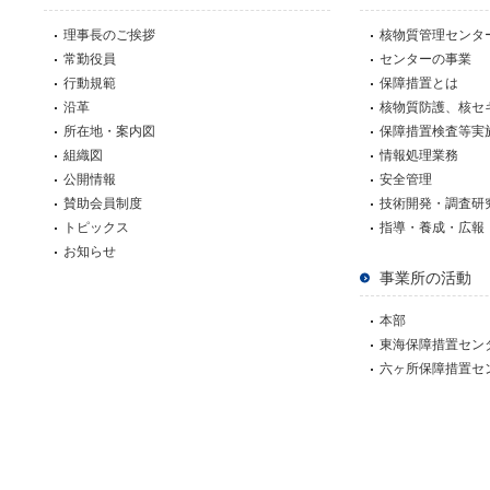
理事長のご挨拶
核物質管理センタ
常勤役員
センターの事業
行動規範
保障措置とは
沿革
核物質防護、核セ
所在地・案内図
保障措置検査等実
組織図
情報処理業務
公開情報
安全管理
賛助会員制度
技術開発・調査研
トピックス
指導・養成・広報
お知らせ
事業所の活動
本部
東海保障措置セン
六ヶ所保障措置セ