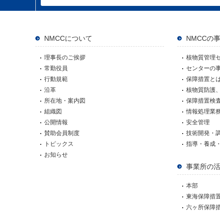
NMCCについて
NMCCの
理事長のご挨拶
核物質管理
常勤役員
センターの
行動規範
保障措置と
沿革
核物質防護
所在地・案内図
保障措置検
組織図
情報処理業
公開情報
安全管理
賛助会員制度
技術開発・
トピックス
指導・養成
お知らせ
事業所の
本部
東海保障措
六ヶ所保障