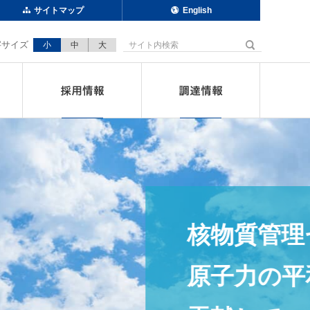
サイトマップ
English
小
中
大
サイト内検索
刊行物
採用情報
調達情報
ターは
用に