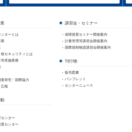
事業
講習会・セミナー
センターとは
保障措置セミナー開催案内
事業
計量管理等講習会開催案内
は
国際規制物資講習会開催案内
、核セキュリティとは
査等実施業務
刊行物
務
販売図書
パンフレット
調査研究・国際協力
センターニュース
・広報
活動
置センター
措置センター