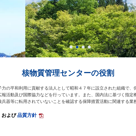
貢献しています
1
2
3
4
核物質管理センターの役割
子力の平和利用に貢献する法人として昭和４７年に設立された組織で、
広報活動及び国際協力などを行っています。また、国内法に基づく指定
核兵器等に転用されていないことを確認する保障措置活動に関連する業
および
品質方針