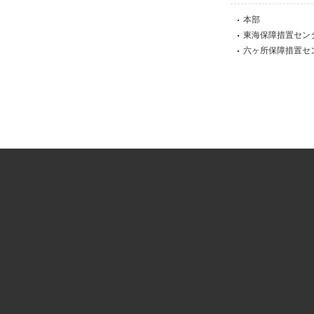
本部
東海保障措置セン
六ヶ所保障措置セ