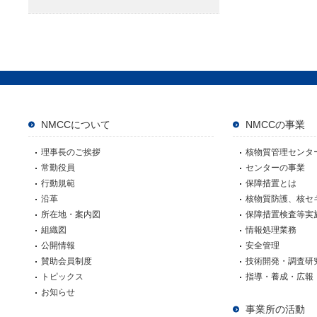
NMCCについて
NMCCの事業
理事長のご挨拶
核物質管理センタ
常勤役員
センターの事業
行動規範
保障措置とは
沿革
核物質防護、核セ
所在地・案内図
保障措置検査等実
組織図
情報処理業務
公開情報
安全管理
賛助会員制度
技術開発・調査研
トピックス
指導・養成・広報
お知らせ
事業所の活動